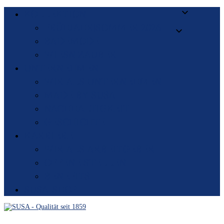
KOLLEKTION
FRÜHJAHR|SOMMER 2026
BADEMODE
WIESN ZAUBER
UNTERNEHMEN
WIR ALS UNTERNEHMEN
MADE BY SUSA
NACHHALTIGKEIT
GESCHICHTE
KARRIERE
WIR ALS ARBEITGEBER
OFFENE STELLEN
BENEFITS
SUSA-SHOP