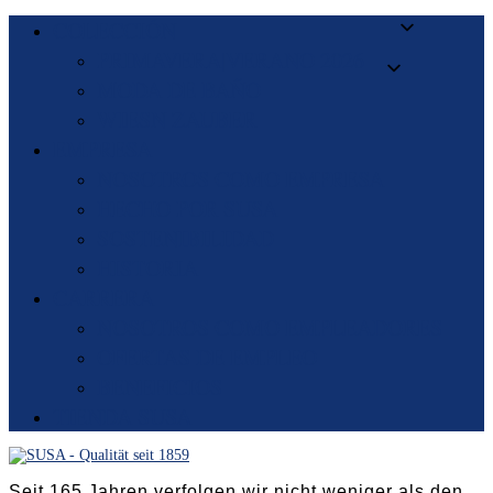
COLECCIÓN
PRIMAVERA|VERANO 2026
MODA DE BAÑO
WIESN ZAUBER
EMPRESA
NOSOTROS COMO EMPRESA
HECHO POR SUSA
SOSTENIBILIDAD
HISTORIA
CARRERA
NOSOTROS COMO EMPLEADORES
OFERTAS DE EMPLEO
BENEFICIOS
TIENDA SUSA
Seit 165 Jahren verfolgen wir nicht weniger als den