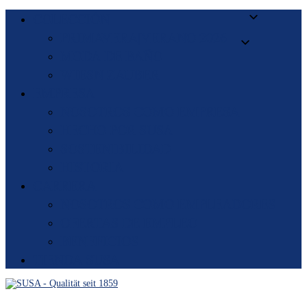
COLECCIÓN
PRIMAVERA|VERANO 2026
MODA DE BAÑO
WIESN ZAUBER
EMPRESA
NOSOTROS COMO EMPRESA
HECHO POR SUSA
SOSTENIBILIDAD
HISTORIA
CARRERA
NOSOTROS COMO EMPLEADORES
OFERTAS DE EMPLEO
BENEFICIOS
TIENDA SUSA